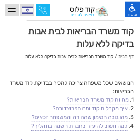
הגעת
הגעת
לאיזור
לתפריט
הלוגו
הנגישות,
נגישות
לחץ
שמפנה
הגעת
לדף
טאב
קוד משרד הבריאות
קוד משרד הבריאות לבית אבות
לתפריט
הבית
ולאחר
הראשי
מידע מקצועי
מכן
ופרטי
ולאיזור
בדיקה ללא עלות
טלפון
אנטר
בתי אבות לפי אזור
החלפה
כדי
לצורך
בין
להיכנס
התקשרות,
סוגי בתי אבות
דף הבית
/
קוד משרד הבריאות לבית אבות בדיקה ללא עלות
שפות,
לחץ
להפעלת
לחץ
אודותינו
אנטר
הפונקציות
אנטר
כדי
השונות
כדי
צרו קשר
או
לעבור
לעבור
לחץ
לאיזור
הנושאים שכל משפחה צריכה להכיר בבדיקת קוד משרד
בלוג
לאזור
הבא
אנטר
הבריאות:
הבא
או
למעבר
שאלות ותשובות
או
טאב
לאיזור
1.
מה זה קוד משרד הבריאות?
טאב
רופא גריאטרי עד הבית
כדי
הבא
כדי
2.
איך מקבלים קוד ומה הפרוצדורה?
להיכנס
משפטי
להיכנס
לאיזור
3.
מהו גובה המימון שההורה והמשפחה זכאים?
לאיזור
4.
למה חשוב להיעזר בחברת השמה בתהליך?