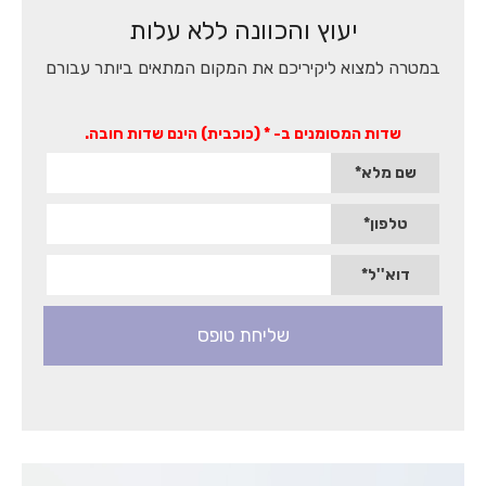
לחיפוש
יעוץ והכוונה ללא עלות
חופשי,
טופס
יצירת
במטרה למצוא ליקיריכם את המקום המתאים ביותר עבורם
קשר
מהיר
והמלצות
שדות המסומנים ב- * (כוכבית) הינם שדות חובה.
של
לקוחות.
שם מלא*
לחץ
אנטר
כדי
טלפון*
לעבור
לאיזור
דוא''ל*
הבא
או
טאב
כדי
להיכנס
לאיזור