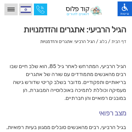
הגעת
הגעת
לאיזור
לתפריט
הלוגו
הנגישות,
נגישות
לחץ
שמפנה
הגעת
לדף
טאב
קוד משרד הבריאות
הגיל הרביעי: אתגרים והזדמנויות
לתפריט
הבית
ולאחר
הראשי
מידע מקצועי
מכן
ופרטי
ולאיזור
טלפון
אנטר
דף הבית
/
בלוג
/
הגיל הרביעי: אתגרים והזדמנויות
בתי אבות לפי אזור
החלפה
כדי
לצורך
בין
להיכנס
התקשרות,
סוגי בתי אבות
שפות,
לחץ
להפעלת
לחץ
אודותינו
אנטר
הפונקציות
אנטר
הגיל הרביעי, המתרחש לאחר גיל 85, הוא שלב חיים שבו
כדי
השונות
כדי
צרו קשר
או
לעבור
רבים מהאנשים מתמודדים עם שורה של אתגרים
לעבור
לחץ
לאיזור
בלוג
לאזור
בריאותיים ותפקודיים. מדובר בשלב קריטי שדורש גישה
הבא
אנטר
הבא
או
למעבר
שאלות ותשובות
מעמיקה וכוללת לתמיכה באוכלוסייה המבוגרת, הן
או
טאב
לאיזור
טאב
רופא גריאטרי עד הבית
במובנים רפואיים והן חברתיים.
כדי
הבא
כדי
להיכנס
משפטי
להיכנס
לאיזור
מצב רפואי
לאיזור
בגיל הרביעי, רבים מהאנשים סובלים ממגוון בעיות רפואיות,