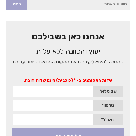
הגעת
לאיזור
הסיידבר,
איזור
זה
כולל
שדה
אנחנו כאן בשבילכם
טקסט
לחיפוש
יעוץ והכוונה ללא עלות
חופשי,
טופס
יצירת
במטרה למצוא ליקיריכם את המקום המתאים ביותר עבורם
קשר
מהיר
והמלצות
שדות המסומנים ב- * (כוכבית) הינם שדות חובה.
של
לקוחות.
שם מלא*
לחץ
אנטר
כדי
טלפון*
לעבור
לאיזור
דוא''ל*
הבא
או
טאב